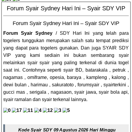
Forum Syair Sydney Hari Ini – Syair SDY VIP
Forum Syair Sydney Hari Ini – Syair SDY VIP
Forum Syair Sydney
/ SDY Hari Ini yang telah para
togelers tunggukan merupakan salah satu tempat prediksi
yang dapat para togelers gunakan. Dan juga SYAIR SDY
VIP yang kami sediain ini bukan sembarang syair
melainkan syair syair yang paling terkenal di dunia togel
saat ini. Contohnya seperti syair BD, batarakala , petruk ,
nagamas , omiframe, opesia, baraya , kampleng , kalong ,
dewi bulan , harimau , sakuratoto , forumsyair , syairterkini ,
gucci mas , serigala , nagasaon, syair jawa, syair bola api,
syair ramalan dan syair terkenal lainnya.
Kode Syair SDY 09 Agustus 2026 Hari Minggu